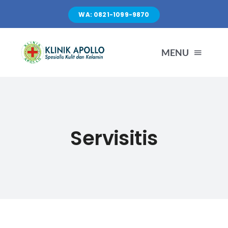
Skip
WA: 0821-1099-9870
to
content
MENU
TENTANG KAMI
LAYANAN
Servisitis
FASILITAS
ARTIKEL