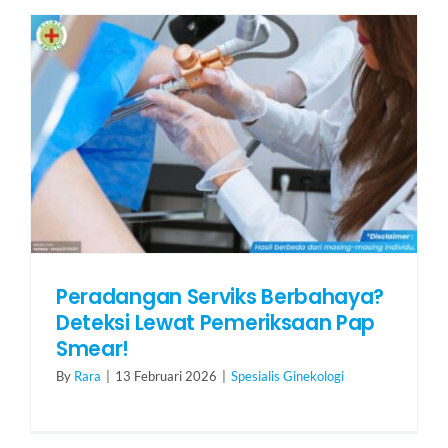
Peradangan Serviks Berbahaya?
Deteksi Lewat Pemeriksaan Pap
Smear!
By
Rara
|
13 Februari 2026
|
Spesialis Ginekologi