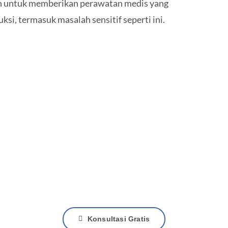
en untuk memberikan perawatan medis yang
si, termasuk masalah sensitif seperti ini.
antuan Dokter Spesial
Konsultasi Gratis Sekarang Juga
Konsultasi Gratis