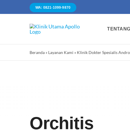
Skip
WA: 0821-1099-9870
to
content
TENTANG
Beranda
»
Layanan Kami
»
Klinik Dokter Spesialis Andro
Orchitis