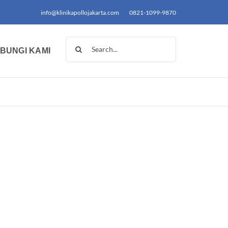
info@klinikapollojakarta.com
0821-1099-9870
Search
BUNGI KAMI
for: