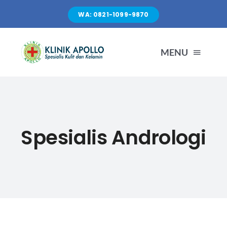
Skip
WA: 0821-1099-9870
to
content
MENU
TENTANG KAMI
LAYANAN
Spesialis Andrologi
FASILITAS
ARTIKEL