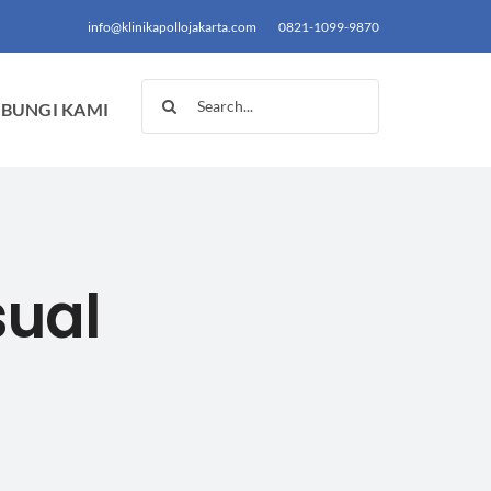
info@klinikapollojakarta.com
0821-1099-9870
Search
BUNGI KAMI
for:
sual