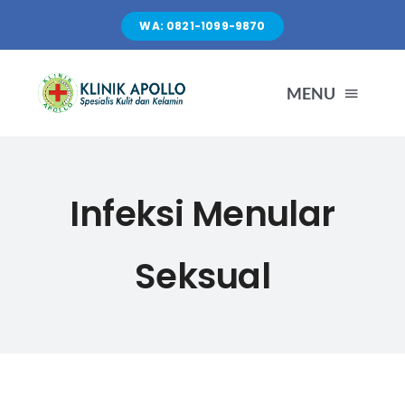
Skip
WA: 0821-1099-9870
to
content
MENU
TENTANG KAMI
Infeksi Menular
LAYANAN
Seksual
FASILITAS
ARTIKEL