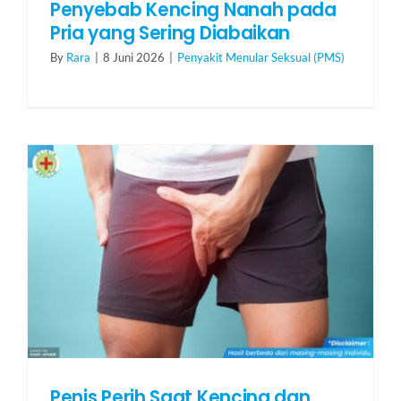
Penyebab Kencing Nanah pada
Pria yang Sering Diabaikan
By
Rara
|
8 Juni 2026
|
Penyakit Menular Seksual (PMS)
Penis Perih Saat Kencing dan