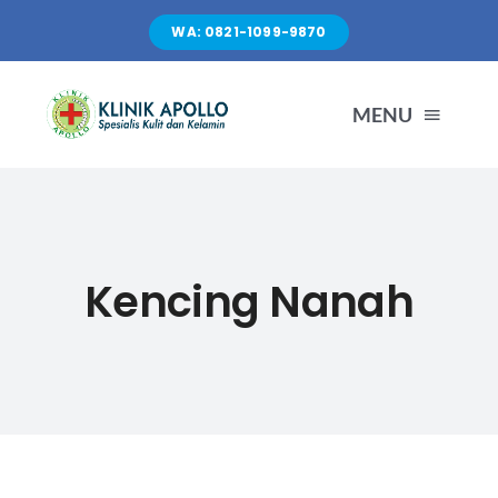
Skip
WA: 0821-1099-9870
to
content
MENU
TENTANG KAMI
LAYANAN
Kencing Nanah
FASILITAS
ARTIKEL