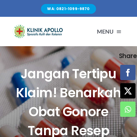
Skip
WA: 0821-1099-9870
to
content
MENU
Share
TENTANG KAMI
Jangan Tertipu
LAYANAN
Klaim! Benarkah
FASILITAS
Obat Gonore
ARTIKEL
Tanpa Resep