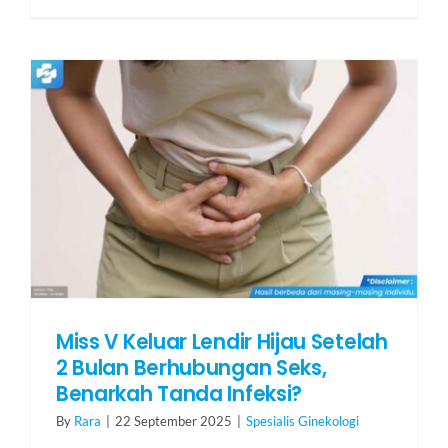
Miss V Keluar Lendir Hijau Setelah
2 Bulan Berhubungan Seks,
Benarkah Tanda Infeksi?
By
Rara
|
22 September 2025
|
Spesialis Ginekologi