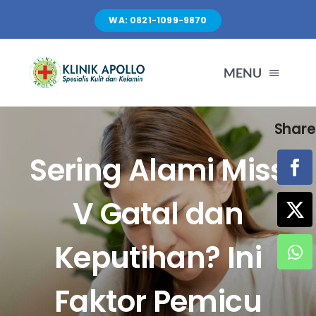
Skip
WA: 0821-1099-9870
to
content
MENU
Share
TENTANG KAMI
Sering Alami Miss
LAYANAN
V Gatal dan
FASILITAS
Keputihan? Ini
ARTIKEL
Faktor Pemicu