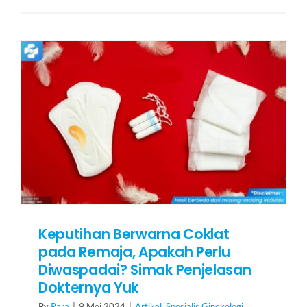
Keputihan Berwarna Coklat
pada Remaja, Apakah Perlu
Diwaspadai? Simak Penjelasan
Dokternya Yuk
By
Rara
|
9 Mei 2024
|
Artikel
,
Spesialis Ginekologi