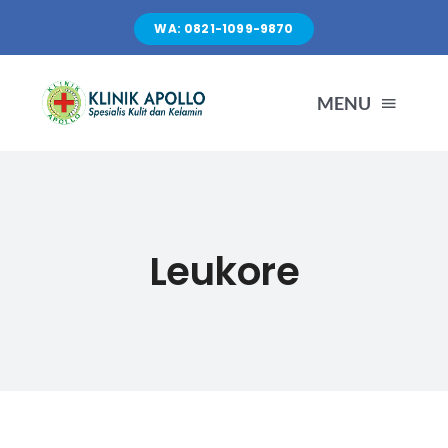
Skip
WA: 0821-1099-9870
to
content
MENU
TENTANG KAMI
LAYANAN
Leukore
FASILITAS
ARTIKEL