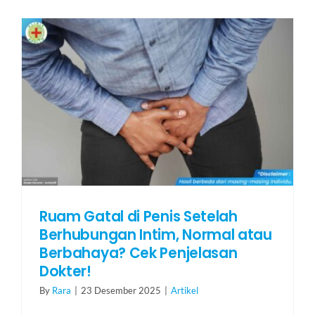
Ruam Gatal di Penis Setelah
Berhubungan Intim, Normal atau
Berbahaya? Cek Penjelasan
Dokter!
By
Rara
|
23 Desember 2025
|
Artikel