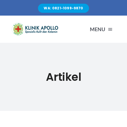
Skip
WA: 0821-1099-9870
to
content
MENU
TENTANG KAMI
LAYANAN
Artikel
FASILITAS
ARTIKEL