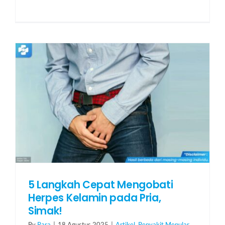
5 Langkah Cepat Mengobati
Herpes Kelamin pada Pria,
Simak!
By
Rara
|
18 Agustus 2025
|
Artikel
,
Penyakit Menular