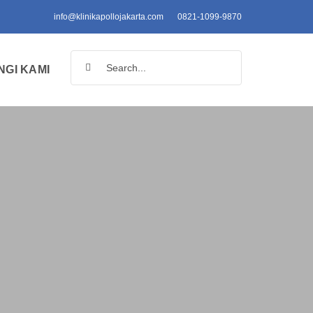
info@klinikapollojakarta.com
0821-1099-9870
Search
GI KAMI
for: