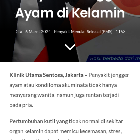
HUBUNGI KAMI
Ayam di Kelamin
Search
for:
Dita
6 Maret 2024
Penyakit Menular Seksual (PMS)
1153
Klinik Utama Sentosa, Jakarta –
Penyakit jengger
ayam atau kondiloma akuminata tidak hanya
menyerang wanita, namun juga rentan terjadi
pada pria.
Pertumbuhan kutil yang tidak normal di sekitar
organ kelamin dapat memicu kecemasan, stres,