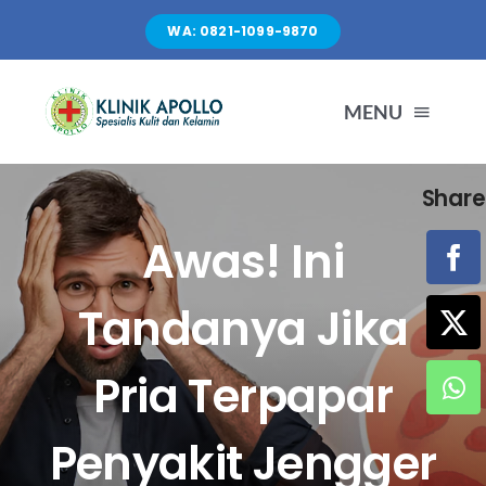
Skip
WA: 0821-1099-9870
to
content
MENU
Share
TENTANG KAMI
Awas! Ini
LAYANAN
Tandanya Jika
FASILITAS
Pria Terpapar
ARTIKEL
Penyakit Jengger