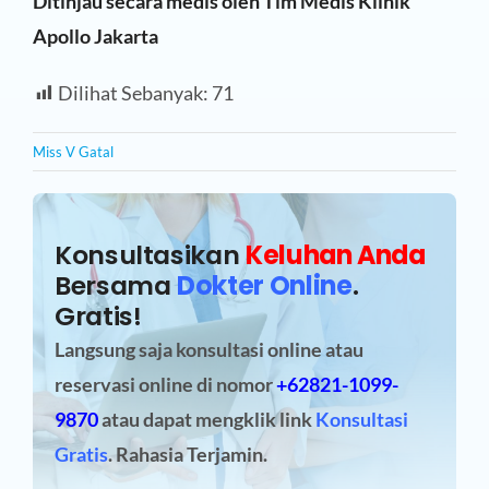
Ditinjau secara medis oleh Tim Medis Klinik
Apollo Jakarta
Dilihat Sebanyak:
71
Miss V Gatal
Konsultasikan
Keluhan Anda
Bersama
Dokter Online
.
Gratis!
Langsung saja konsultasi online atau
reservasi online
di nomor
+62821-1099-
9870
atau dapat mengklik link
Konsultasi
Gratis
. Rahasia Terjamin.