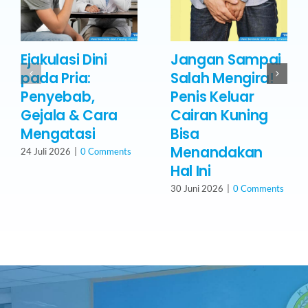
Ejakulasi Dini
Jangan Sampai
pada Pria:
Salah Mengira!
Penyebab,
Penis Keluar
Gejala & Cara
Cairan Kuning
Mengatasi
Bisa
Menandakan
24 Juli 2026
|
0 Comments
Hal Ini
30 Juni 2026
|
0 Comments