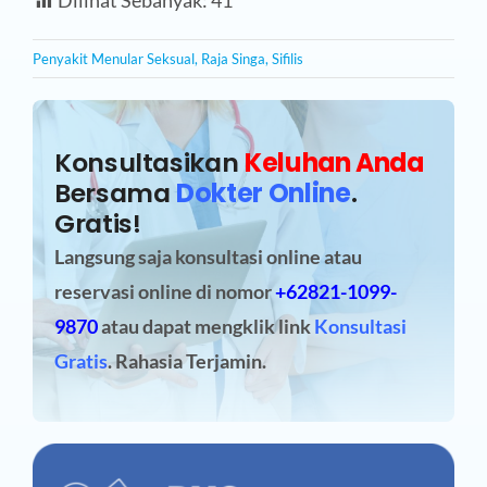
Dilihat Sebanyak:
41
Penyakit Menular Seksual
,
Raja Singa
,
Sifilis
Konsultasikan
Keluhan Anda
Bersama
Dokter Online
.
Gratis!
Langsung saja konsultasi online atau
reservasi online
di nomor
+62821-1099-
9870
atau dapat mengklik link
Konsultasi
Gratis
. Rahasia Terjamin.