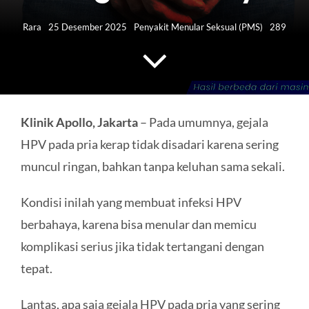
HUBUNGI KAMI
Rara
25 Desember 2025
Penyakit Menular Seksual (PMS)
289
Search
for:
Klinik Apollo, Jakarta
– Pada umumnya, gejala
HPV pada pria kerap tidak disadari karena sering
muncul ringan, bahkan tanpa keluhan sama sekali.
Kondisi inilah yang membuat infeksi HPV
berbahaya, karena bisa menular dan memicu
komplikasi serius jika tidak tertangani dengan
tepat.
Lantas, apa saja gejala HPV pada pria yang sering