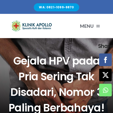
Skip
WA: 0821-1099-9870
to
content
MENU
Share
TENTANG KAMI
Gejala HPV pada
LAYANAN
Pria Sering Tak
FASILITAS
Disadari, Nomor 3
ARTIKEL
Paling Berbahaya!