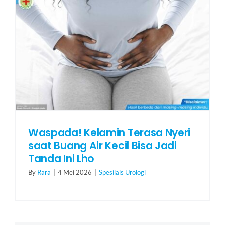
Waspada! Kelamin Terasa Nyeri
saat Buang Air Kecil Bisa Jadi
Tanda Ini Lho
By
Rara
|
4 Mei 2026
|
Spesilais Urologi