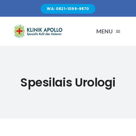
Skip
WA: 0821-1099-9870
to
content
MENU
TENTANG KAMI
LAYANAN
Spesilais Urologi
FASILITAS
ARTIKEL