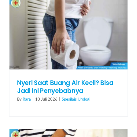
Nyeri Saat Buang Air Kecil? Bisa
Jadi Ini Penyebabnya
By
Rara
|
10 Juli 2026
|
Spesilais Urologi