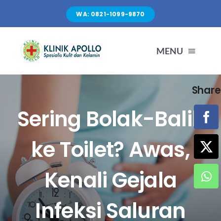
Skip
WA: 0821-1099-9870
to
content
MENU
Share
TENTANG KAMI
Sering Bolak-Balik
LAYANAN
ke Toilet? Awas,
FASILITAS
Kenali Gejala
ARTIKEL
Infeksi Saluran