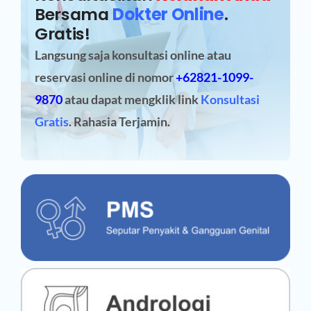
Bersama
Dokter Online
.
Gratis!
Langsung saja konsultasi online atau
reservasi online
di nomor
+62821-1099-
9870
atau dapat mengklik link
Konsultasi
Gratis
. Rahasia Terjamin.