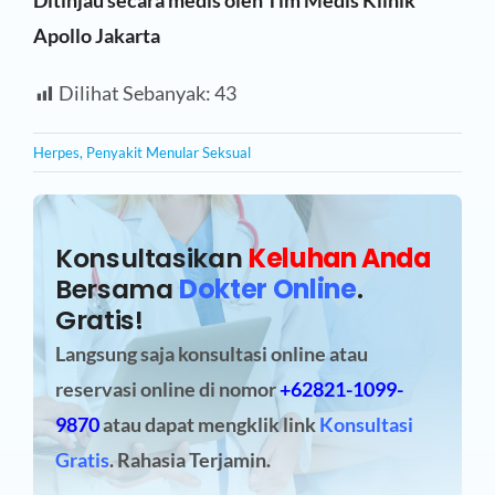
Ditinjau secara medis oleh Tim Medis Klinik
Apollo Jakarta
Dilihat Sebanyak:
43
Herpes
,
Penyakit Menular Seksual
Konsultasikan
Keluhan Anda
Bersama
Dokter Online
.
Gratis!
Langsung saja konsultasi online atau
reservasi online
di nomor
+62821-1099-
9870
atau dapat mengklik link
Konsultasi
Gratis
. Rahasia Terjamin.