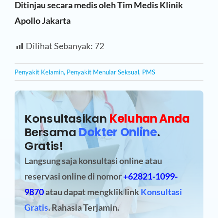
Ditinjau secara medis oleh Tim Medis Klinik
Apollo Jakarta
Dilihat Sebanyak:
72
Penyakit Kelamin
,
Penyakit Menular Seksual
,
PMS
Konsultasikan
Keluhan Anda
Bersama
Dokter Online
.
Gratis!
Langsung saja konsultasi online atau
reservasi online
di nomor
+62821-1099-
9870
atau dapat mengklik link
Konsultasi
Gratis
. Rahasia Terjamin.