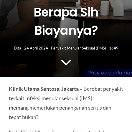
HUBUNGI KAMI
Berapa Sih
Search
Biayanya?
for:
Dita
24 April 2024
Penyakit Menular Seksual (PMS)
1649
Klinik Utama Sentosa, Jakarta –
Berobat penyakit
terkait infeksi menular seksual (IMS)
memang memerlukan penanganan serius dan
tepat bukan?