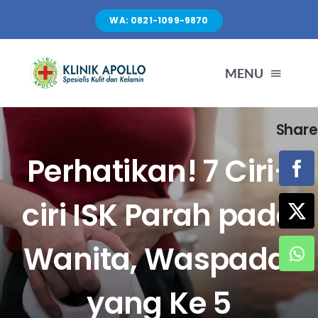
Skip
WA: 0821-1099-9870
to
content
MENU
Share
TENTANG KAMI
Perhatikan! 7 Ciri-
LAYANAN
ciri ISK Parah pada
FASILITAS
Wanita, Waspadai
ARTIKEL
yang Ke 5