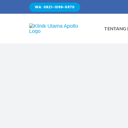
Skip
WA: 0821-1099-9870
to
content
TENTANG 