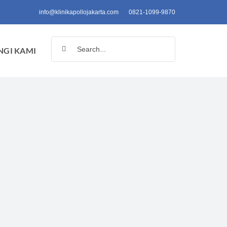
info@klinikapollojakarta.com
0821-1099-9870
Search
GI KAMI
for: