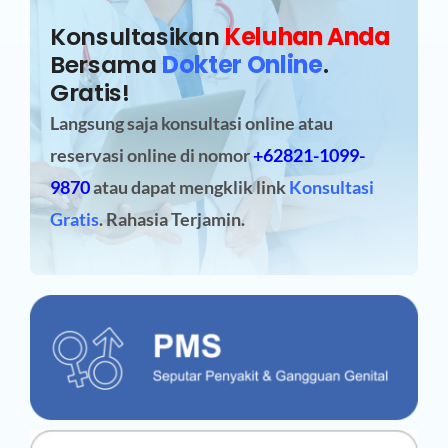
Konsultasikan
Keluhan Anda
Bersama
Dokter Online
.
Gratis!
Langsung saja konsultasi online atau
reservasi online
di nomor
+62821-1099-
9870
atau dapat mengklik link
Konsultasi
Gratis
. Rahasia Terjamin.