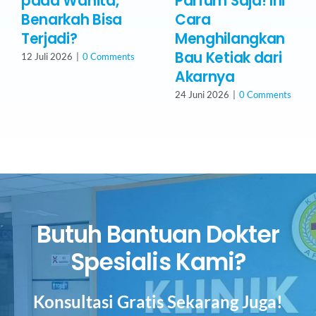
pada Wanita,
Parfum Saja! Ini
Benarkah Bisa
Cara
Terjadi?
Menghilangkan
Bau Ketiak dari
12 Juli 2026
|
0 Comments
Akarnya
24 Juni 2026
|
0 Comments
Butuh Bantuan Dokter
Spesialis Kami?
Konsultasi Gratis Sekarang Juga!