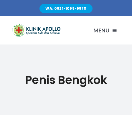
Skip
WA: 0821-1099-9870
to
content
MENU
TENTANG KAMI
LAYANAN
Penis Bengkok
FASILITAS
ARTIKEL