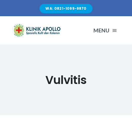
Skip
WA: 0821-1099-9870
to
content
MENU
TENTANG KAMI
LAYANAN
Vulvitis
FASILITAS
ARTIKEL