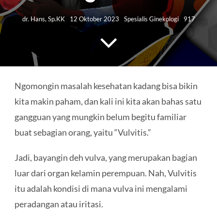
HUBUNGI KAMI
dr. Hans, Sp.KK
12 Oktober 2023
Spesialis Ginekologi
917
Search
for:
Ngomongin masalah kesehatan kadang bisa bikin
kita makin paham, dan kali ini kita akan bahas satu
gangguan yang mungkin belum begitu familiar
buat sebagian orang, yaitu “Vulvitis.”
Jadi, bayangin deh vulva, yang merupakan bagian
luar dari organ kelamin perempuan. Nah, Vulvitis
itu adalah kondisi di mana vulva ini mengalami
peradangan atau iritasi.