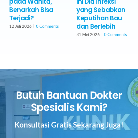
pada Wanita,
Ini Dia Infeksi
Benarkah Bisa
yang Sebabkan
Terjadi?
Keputihan Bau
dan Berlebih
12 Juli 2026
|
0 Comments
31 Mei 2026
|
0 Comments
Butuh Bantuan Dokter
Spesialis Kami?
Konsultasi Gratis Sekarang Juga!