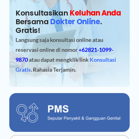
Konsultasikan
Keluhan Anda
Bersama
Dokter Online
.
Gratis!
Langsung saja konsultasi online atau
reservasi online
di nomor
+62821-1099-
9870
atau dapat mengklik link
Konsultasi
Gratis
. Rahasia Terjamin.