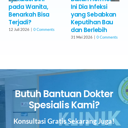
pada Wanita,
Ini Dia Infeksi
Benarkah Bisa
yang Sebabkan
Terjadi?
Keputihan Bau
dan Berlebih
12 Juli 2026
|
0 Comments
31 Mei 2026
|
0 Comments
Butuh Bantuan Dokter
Spesialis Kami?
Konsultasi Gratis Sekarang Juga!