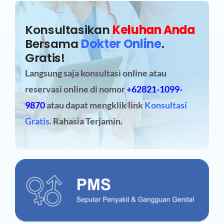
Konsultasikan
Keluhan Anda
Bersama
Dokter Online
.
Gratis!
Langsung saja konsultasi online atau
reservasi online
di nomor
+62821-1099-
9870
atau dapat mengklik link
Konsultasi
Gratis
. Rahasia Terjamin.