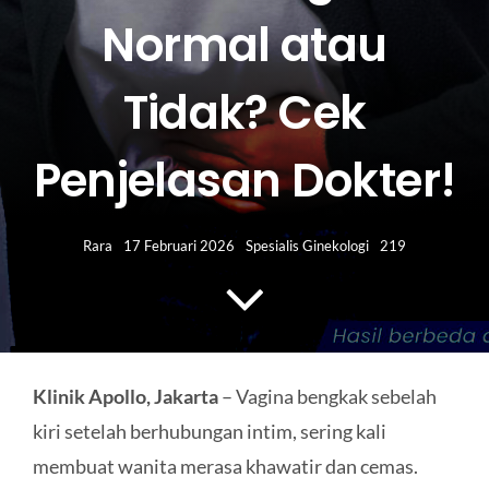
HUBUNGI KAMI
Normal atau
Search
Tidak? Cek
for:
Penjelasan Dokter!
Rara
17 Februari 2026
Spesialis Ginekologi
219
Klinik Apollo, Jakarta
– Vagina bengkak sebelah
kiri setelah berhubungan intim, sering kali
membuat wanita merasa khawatir dan cemas.