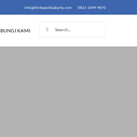
info@klinikapollojakarta.com
0821-1099-9870
Search
BUNGI KAMI
for: