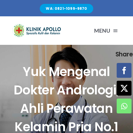
Skip
WA: 0821-1099-9870
to
content
MENU
Share
TENTANG KAMI
Yuk Mengenal
LAYANAN
Dokter Andrologi,
FASILITAS
Ahli Perawatan
ARTIKEL
Kelamin Pria No.1