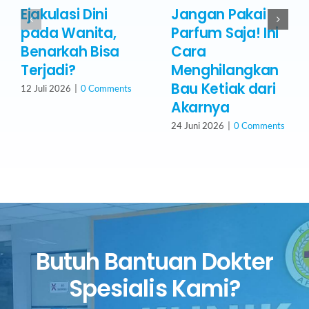
Ejakulasi Dini
Jangan Pakai
pada Wanita,
Parfum Saja! Ini
Benarkah Bisa
Cara
Terjadi?
Menghilangkan
Bau Ketiak dari
12 Juli 2026
|
0 Comments
Akarnya
24 Juni 2026
|
0 Comments
Butuh Bantuan Dokter
Spesialis Kami?