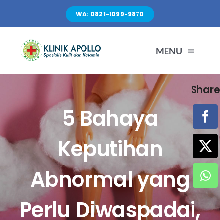
Skip
WA: 0821-1099-9870
to
content
MENU
Share
TENTANG KAMI
5 Bahaya
LAYANAN
Keputihan
FASILITAS
Abnormal yang
ARTIKEL
Perlu Diwaspadai,