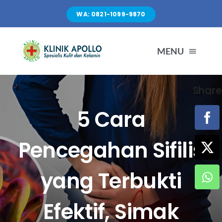
Skip
WA: 0821-1099-9870
to
content
MENU
Share
TENTANG KAMI
5 Cara
LAYANAN
Pencegahan Sifilis
FASILITAS
yang Terbukti
ARTIKEL
Efektif, Simak