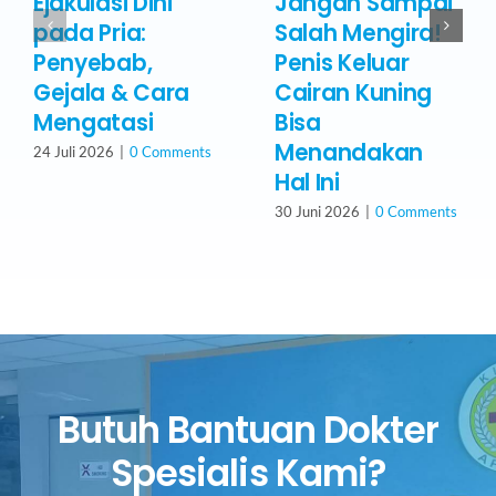
Ejakulasi Dini
Jangan Sampai
pada Pria:
Salah Mengira!
Penyebab,
Penis Keluar
Gejala & Cara
Cairan Kuning
Mengatasi
Bisa
Menandakan
24 Juli 2026
|
0 Comments
Hal Ini
30 Juni 2026
|
0 Comments
Butuh Bantuan Dokter
Spesialis Kami?