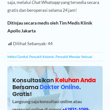
saja, melalui
Chat Whatsapp
yang tersedia secara
gratis dan beroperasi selama 24 jam!
Ditinjau secara medis oleh Tim Medis Klinik
Apollo Jakarta
Dilihat Sebanyak:
44
Infeksi Genital
,
Penyakit Kelamin
,
Penyakit Menular Seksual
Konsultasikan
Keluhan Anda
Bersama
Dokter Online
.
Gratis!
Langsung saja konsultasi online atau
reservasi online
di nomor
+62821-1099-