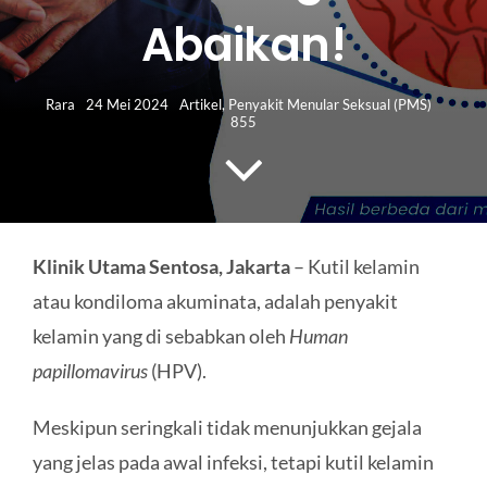
HUBUNGI KAMI
Abaikan!
Search
for:
Rara
24 Mei 2024
Artikel
,
Penyakit Menular Seksual (PMS)
855
Klinik Utama Sentosa, Jakarta
– Kutil kelamin
atau kondiloma akuminata, adalah penyakit
kelamin yang di sebabkan oleh
Human
papillomavirus
(HPV).
Meskipun seringkali tidak menunjukkan gejala
yang jelas pada awal infeksi, tetapi kutil kelamin