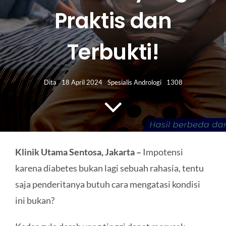
HUBUNGI KAMI
Praktis dan
Search
Terbukti!
for:
Dita
18 April 2024
Spesialis Andrologi
1308
Klinik Utama Sentosa, Jakarta –
Impotensi
karena diabetes bukan lagi sebuah rahasia, tentu
saja penderitanya butuh cara mengatasi kondisi
ini bukan?