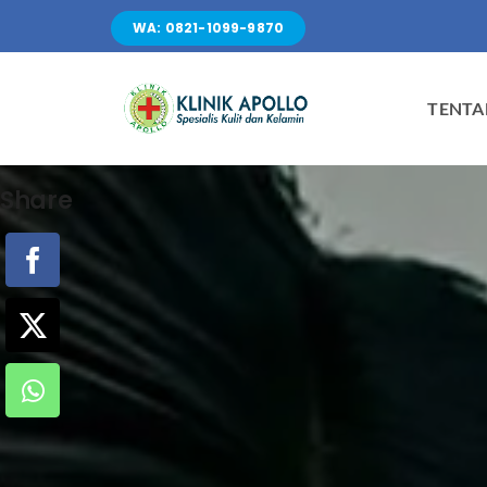
Skip
WA: 0821-1099-9870
to
content
TENTA
Share