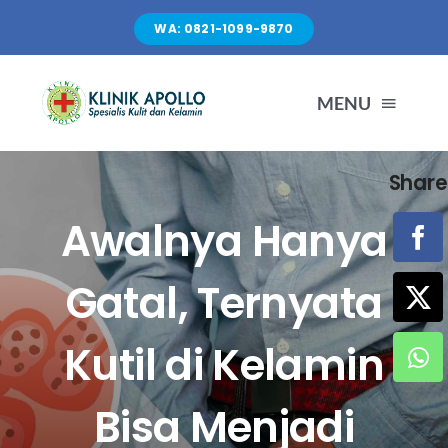
Skip
WA: 0821-1099-9870
to
content
MENU
Share
TENTANG KAMI
Awalnya Hanya
LAYANAN
Gatal, Ternyata
FASILITAS
Kutil di Kelamin
ARTIKEL
Bisa Menjadi