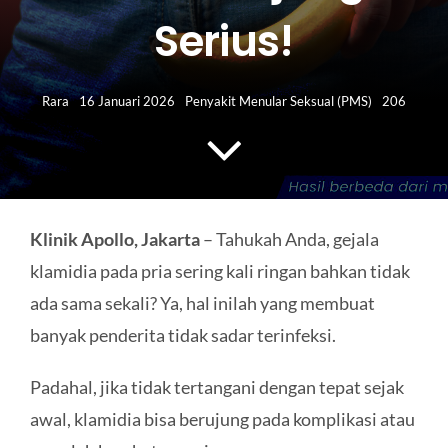
HUBUNGI KAMI
Serius!
Search
for:
Rara
16 Januari 2026
Penyakit Menular Seksual (PMS)
206
Klinik Apollo, Jakarta
– Tahukah Anda, gejala
klamidia pada pria sering kali ringan bahkan tidak
ada sama sekali? Ya, hal inilah yang membuat
banyak penderita tidak sadar terinfeksi.
Padahal, jika tidak tertangani dengan tepat sejak
awal, klamidia bisa berujung pada komplikasi atau