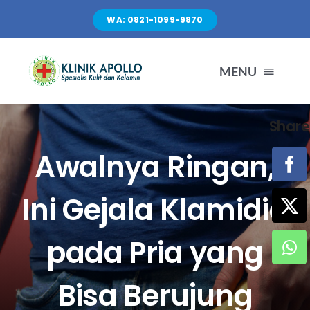
Skip
WA: 0821-1099-9870
to
content
MENU
Share
TENTANG KAMI
Awalnya Ringan,
LAYANAN
Ini Gejala Klamidia
FASILITAS
pada Pria yang
ARTIKEL
Bisa Berujung