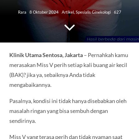
HUBUNGI KAMI
Rara
8 Oktober 2024
Artikel
,
Spesialis Ginekologi
627
Search
for:
Klinik Utama Sentosa, Jakarta
– Pernahkah kamu
merasakan Miss V perih setiap kali buang air kecil
(BAK)? jika ya, sebaiknya Anda tidak
mengabaikannya.
Pasalnya, kondisi ini tidak hanya disebabkan oleh
masalah ringan yang bisa sembuh dengan
sendirinya.
Miss V yang terasa perih dan tidak nyaman saat