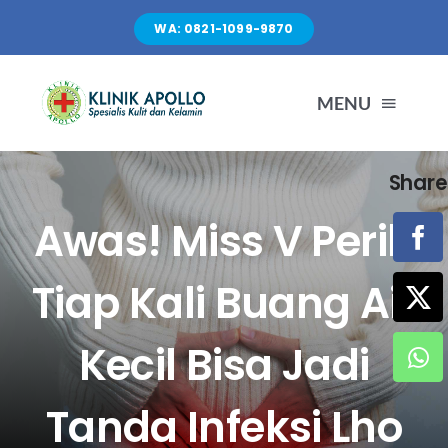
Skip
WA: 0821-1099-9870
to
content
MENU
Share
TENTANG KAMI
Awas! Miss V Perih
LAYANAN
Tiap Kali Buang Air
FASILITAS
Kecil Bisa Jadi
ARTIKEL
Tanda Infeksi Lho