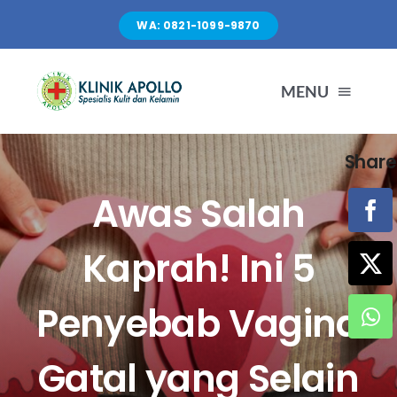
Skip
WA: 0821-1099-9870
to
content
MENU
Share
TENTANG KAMI
Awas Salah
LAYANAN
Kaprah! Ini 5
FASILITAS
Penyebab Vagina
ARTIKEL
Gatal yang Selain