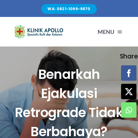
Skip
WA: 0821-1099-9870
to
content
MENU
Share
TENTANG KAMI
Benarkah
LAYANAN
Ejakulasi
FASILITAS
Retrograde Tidak
ARTIKEL
Berbahaya?