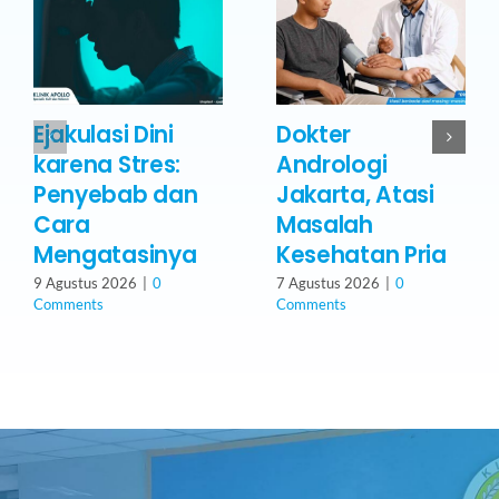
Ejakulasi Dini
Dokter
karena Stres:
Andrologi
Penyebab dan
Jakarta, Atasi
Cara
Masalah
Mengatasinya
Kesehatan Pria
9 Agustus 2026
|
0
7 Agustus 2026
|
0
Comments
Comments