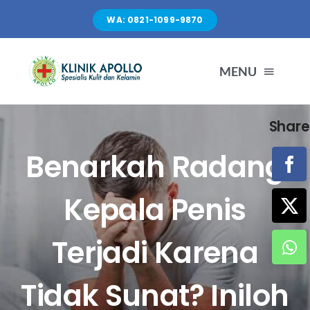
Skip
WA: 0821-1099-9870
to
content
MENU
Share
TENTANG KAMI
Benarkah Radang
LAYANAN
Kepala Penis
FASILITAS
Terjadi Karena
ARTIKEL
Tidak Sunat? Iniloh