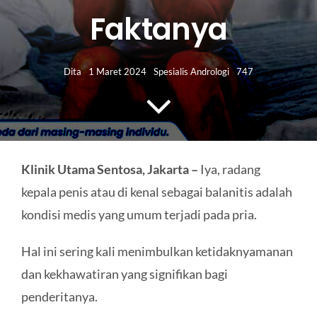
HUBUNGI KAMI
Faktanya
Search
for:
Dita
1 Maret 2024
Spesialis Andrologi
747
Klinik Utama Sentosa, Jakarta –
Iya, radang
kepala penis atau di kenal sebagai balanitis adalah
kondisi medis yang umum terjadi pada pria.
Hal ini sering kali menimbulkan ketidaknyamanan
dan kekhawatiran yang signifikan bagi
penderitanya.