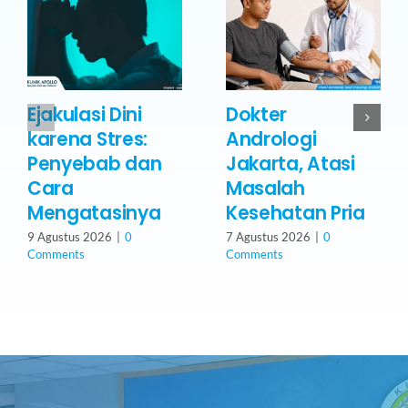
Ejakulasi Dini
Dokter
karena Stres:
Andrologi
Penyebab dan
Jakarta, Atasi
Cara
Masalah
Mengatasinya
Kesehatan Pria
9 Agustus 2026
|
0
7 Agustus 2026
|
0
Comments
Comments