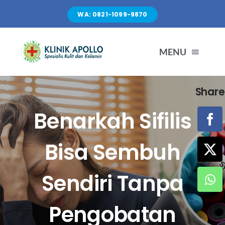
Skip
WA: 0821-1099-9870
to
content
MENU
Share
TENTANG KAMI
Benarkah Sifilis
LAYANAN
Bisa Sembuh
FASILITAS
Sendiri Tanpa
ARTIKEL
Pengobatan