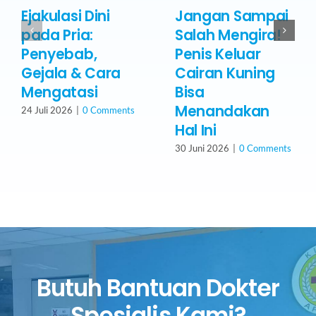
Ejakulasi Dini
Jangan Sampai
pada Pria:
Salah Mengira!
Penyebab,
Penis Keluar
Gejala & Cara
Cairan Kuning
Mengatasi
Bisa
Menandakan
24 Juli 2026
|
0 Comments
Hal Ini
30 Juni 2026
|
0 Comments
Butuh Bantuan Dokter
Spesialis Kami?