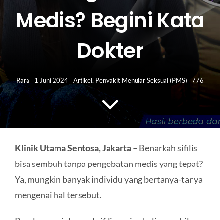
HUBUNGI KAMI
Medis? Begini Kata
Search
Dokter
for:
Rara
1 Juni 2024
Artikel
,
Penyakit Menular Seksual (PMS)
776
Klinik Utama Sentosa, Jakarta
– Benarkah sifilis
bisa sembuh tanpa pengobatan medis yang tepat?
Ya, mungkin banyak individu yang bertanya-tanya
mengenai hal tersebut.