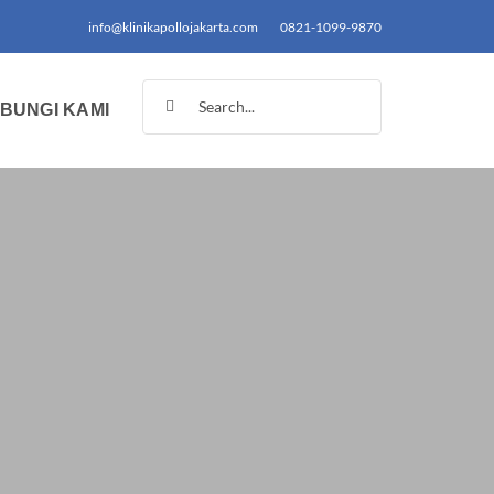
info@klinikapollojakarta.com
0821-1099-9870
Search
BUNGI KAMI
for: