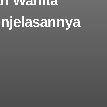
an Wanita
enjelasannya