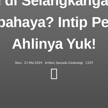
 di Selangkang
ahaya? Intip P
Ahlinya Yuk!
Rara
21 Mei 2024
Artikel
,
Spesialis Ginekologi
1329