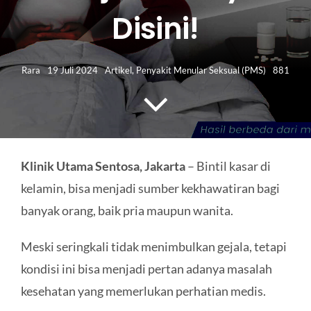
HUBUNGI KAMI
Disini!
Search
for:
Rara
19 Juli 2024
Artikel
,
Penyakit Menular Seksual (PMS)
881
Klinik Utama Sentosa, Jakarta
– Bintil kasar di
kelamin, bisa menjadi sumber kekhawatiran bagi
banyak orang, baik pria maupun wanita.
Meski seringkali tidak menimbulkan gejala, tetapi
kondisi ini bisa menjadi pertan adanya masalah
kesehatan yang memerlukan perhatian medis.