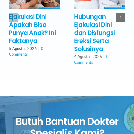
Ejakulasi Dini
Hubungan
Apakah Bisa
Ejakulasi Dini
Punya Anak? Ini
dan Disfungsi
Faktanya
Ereksi Serta
Solusinya
5 Agustus 2026
|
0
Comments
4 Agustus 2026
|
0
Comments
Butuh Bantuan Dokter
Spesialis Kami?