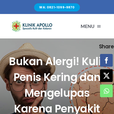
Skip
WA: 0821-1099-9870
to
content
MENU
Share
TENTANG KAMI
Bukan Alergi! Kulit
LAYANAN
Penis Kering dan
FASILITAS
Mengelupas
ARTIKEL
Karena Penyakit