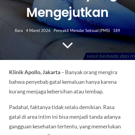
HUBUNGI KAMI
Mengejutkan
Search
for:
Rara
4 Maret 2026
Penyakit Menular Seksual (PMS)
189
Klinik Apollo, Jakarta
– Banyak orang mengira
bahwa penyebab gatal kemaluan hanya karena
kurang menjaga kebersihan atau lembap.
Padahal, faktanya tidak selalu demikian. Rasa
gatal di area intim ini bisa menjadi tanda adanya
gangguan kesehatan tertentu, yang memerlukan