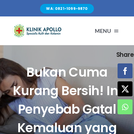
Skip
WA: 0821-1099-9870
to
content
MENU
Share
TENTANG KAMI
Bukan Cuma
LAYANAN
Kurang Bersih! Ini
FASILITAS
Penyebab Gatal
ARTIKEL
Kemaluan yang