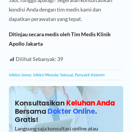
Jadi, tunggu apalagi? Segeralah konsultasikan
kondisi Anda dengan tim medis kami dan
dapatkan perawatan yang tepat.
Ditinjau secara medis oleh Tim Medis Klinik
Apollo Jakarta
Dilihat Sebanyak:
39
Infeksi Jamur
,
Infeksi Menular Seksual
,
Penyakit Kelamin
Konsultasikan
Keluhan Anda
Bersama
Dokter Online
.
Gratis!
Langsung saja konsultasi online atau