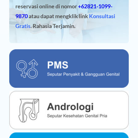
reservasi online
di nomor
+62821-1099-
9870
atau dapat mengklik link
Konsultasi
Gratis
. Rahasia Terjamin.