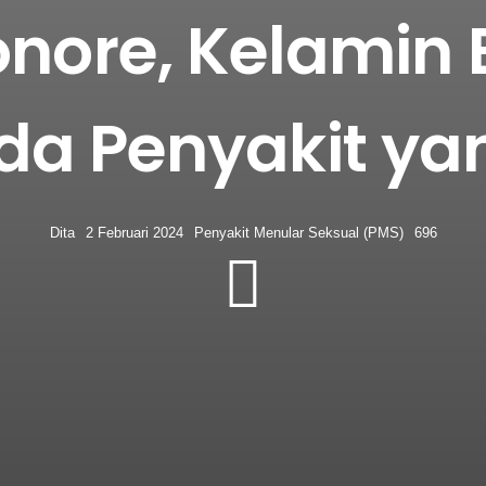
nore, Kelamin
a Penyakit yan
Dita
2 Februari 2024
Penyakit Menular Seksual (PMS)
696