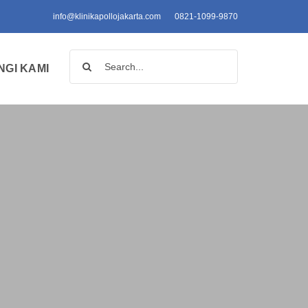
info@klinikapollojakarta.com
0821-1099-9870
Search
GI KAMI
for: