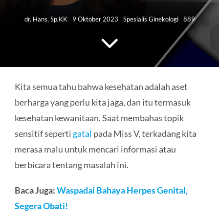
HUBUNGI KAMI
dr. Hans, Sp.KK
9 Oktober 2023
Spesialis Ginekologi
889
Search
for:
Kita semua tahu bahwa kesehatan adalah aset
berharga yang perlu kita jaga, dan itu termasuk
kesehatan kewanitaan. Saat membahas topik
sensitif seperti
gatal
pada Miss V, terkadang kita
merasa malu untuk mencari informasi atau
berbicara tentang masalah ini.
Baca Juga:
Waspadai Bahaya Herpes Genital,
Segera Obati!