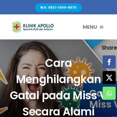
Skip
WA: 0821-1099-9870
to
content
MENU
Share
TENTANG KAMI
Cara
LAYANAN
Menghilangkan
FASILITAS
Gatal pada Miss V
ARTIKEL
Secara Alami