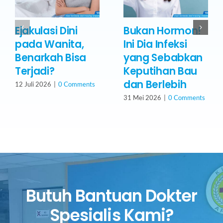
Ejakulasi Dini
Bukan Hormon!
pada Wanita,
Ini Dia Infeksi
Benarkah Bisa
yang Sebabkan
Terjadi?
Keputihan Bau
dan Berlebih
12 Juli 2026
|
0 Comments
31 Mei 2026
|
0 Comments
Butuh Bantuan Dokter
Spesialis Kami?