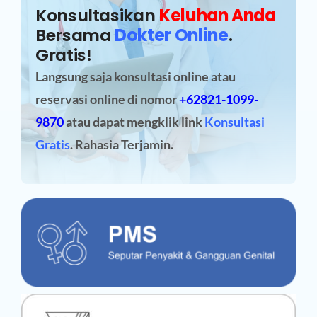
Konsultasikan
Keluhan Anda
Bersama
Dokter Online
.
Gratis!
Langsung saja konsultasi online atau
reservasi online
di nomor
+62821-1099-
9870
atau dapat mengklik link
Konsultasi
Gratis
. Rahasia Terjamin.