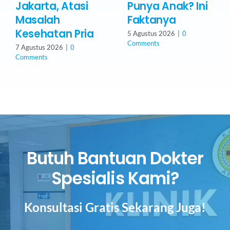
Jakarta, Atasi
Punya Anak? Ini
Masalah
Faktanya
Kesehatan Pria
5 Agustus 2026
|
0
Comments
7 Agustus 2026
|
0
Comments
Butuh Bantuan Dokter
Spesialis Kami?
Konsultasi Gratis Sekarang Juga!