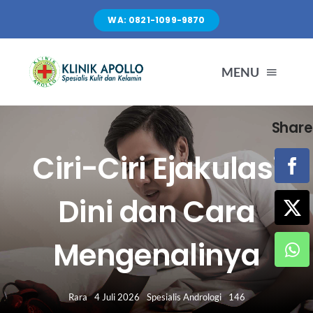
Skip
WA: 0821-1099-9870
to
content
MENU
Share
TENTANG KAMI
Ciri-Ciri Ejakulasi
LAYANAN
Dini dan Cara
FASILITAS
Mengenalinya
ARTIKEL
Rara
4 Juli 2026
Spesialis Andrologi
146