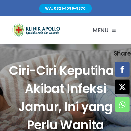
Skip
WA: 0821-1099-9870
to
content
MENU
Share
TENTANG KAMI
Ciri-Ciri Keputihan
LAYANAN
Akibat Infeksi
FASILITAS
Jamur, Ini yang
ARTIKEL
Perlu Wanita